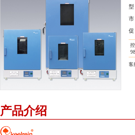
市
促
控
9
客
产品介绍