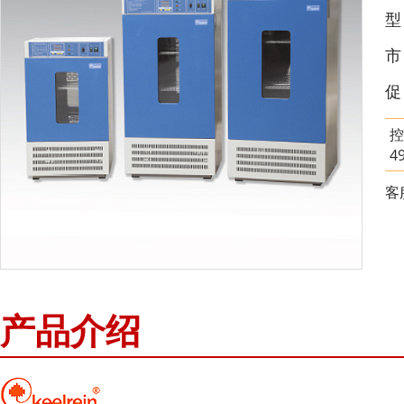
市
促
控
4
客
产品介绍