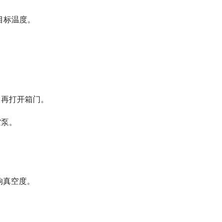
目标温度。
。
，再打开箱门。
空泵。
响真空度。