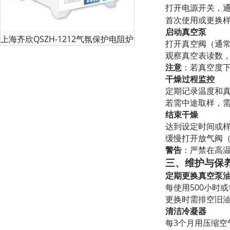
打开电源开关，通
首次使用或更换样
启动真空泵
上海齐欣QSZH-1212气氛保护电阻炉
打开真空阀（通
观察真空表读数，当
注意
：若真空度
干燥过程监控
定期记录温度和
若需中途取样，
结束干燥
达到设定时间或
缓慢打开放气阀
警告
：严禁在高
三、维护与保
定期更换真空泵
每使用500小时
更换时需排空旧
清洁冷凝器
每3个月用压缩