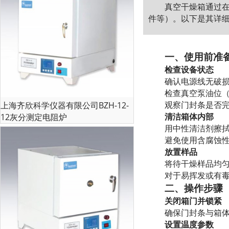
真空干燥箱通过
件等）。以下是其详
一、使用前准
检查设备状态
确认电源线无破
检查真空泵油位（
观察门封条是否
上海齐欣科学仪器有限公司BZH-12-
清洁箱体内部
12灰分测定电阻炉
用中性清洁剂擦
避免使用含腐蚀
放置样品
将待干燥样品均匀
对于易挥发或有
二、操作步骤
关闭箱门并锁紧
确保门封条与箱
设置温度参数