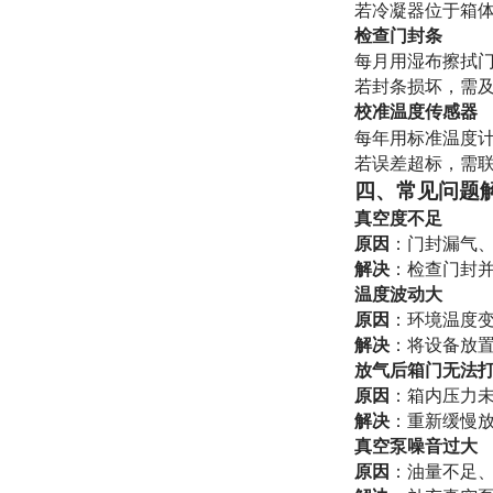
若冷凝器位于箱体
检查门封条
每月用湿布擦拭
若封条损坏，需
校准温度传感器
每年用标准温度计
若误差超标，需
四、常见问题
真空度不足
原因
：门封漏气
解决
：检查门封
温度波动大
原因
：环境温度
解决
：将设备放
放气后箱门无法
原因
：箱内压力
解决
：重新缓慢
真空泵噪音过大
原因
：油量不足