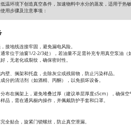
在低温环境下创造真空条件，加速物料中水分的蒸发，适用于热
细使用步骤及注意事项：
备
损，接地线连接牢固，避免漏电风险。
通常位于油窗1/2-2/3处），若油量不足需补充专用真空泵油
完好，无老化或裂纹，确保密封性。
拭内壁、搁架和托盘，去除灰尘或残留物，防止污染样品。
性成分的清洁剂（如酒精、丙酮），以免损坏设备。
分布在搁架上，避免堆叠过厚（建议单层厚度≤5cm），确保空
毒样品，需在通风橱内操作，并佩戴防护手套和口罩。
体完全贴合，旋紧门锁螺丝，防止真空泄漏。