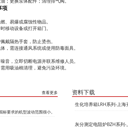
泵油；更换泵体配件；清理排气阀。
事项
易燃、易爆或腐蚀性物品。
行时移动设备或打开箱门。
需佩戴隔热手套，防止烫伤。
气体，需连接通风系统或使用防毒面具。
常噪音，立即切断电源并联系维修人员。
，需用吸油棉清理，避免污染环境。
资料下载
查看更多
生化培养箱LRH系列-上
国标要求的机型波动范围很小‌。
灰分测定电阻炉BZH系列