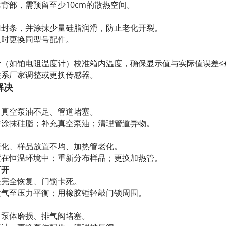
背部，需预留至少10cm的散热空间。
门封条，并涂抹少量硅脂润滑，防止老化开裂。
及时更换同型号配件。
（如铂电阻温度计）校准箱内温度，确保显示值与实际值误差≤
联系厂家调整或更换传感器。
解决
、真空泵油不足、管道堵塞。
并涂抹硅脂；补充真空泵油；清理管道异物。
变化、样品放置不均、加热管老化。
置在恒温环境中；重新分布样品；更换加热管。
打开
未完全恢复、门锁卡死。
放气至压力平衡；用橡胶锤轻敲门锁周围。
、泵体磨损、排气阀堵塞。