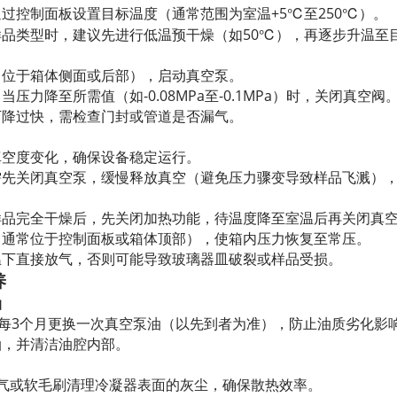
过控制面板设置目标温度（通常范围为室温+5℃至250℃）。
品类型时，建议先进行低温预干燥（如50℃），再逐步升温至
常位于箱体侧面或后部），启动真空泵。
压力降至所需值（如-0.08MPa至-0.1MPa）时，关闭真空阀
下降过快，需检查门封或管道是否漏气。
真空度变化，确保设备稳定运行。
需先关闭真空泵，缓慢释放真空（避免压力骤变导致样品飞溅）
样品完全干燥后，先关闭加热功能，待温度降至室温后再关闭真
（通常位于控制面板或箱体顶部），使箱内压力恢复至常压。
温下直接放气，否则可能导致玻璃器皿破裂或样品受损。
养
油
或每3个月更换一次真空泵油（以先到者为准），防止油质劣化影
油，并清洁油腔内部。
空气或软毛刷清理冷凝器表面的灰尘，确保散热效率。